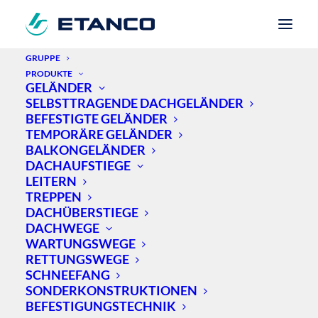
GRUPPE
PRODUKTE
GELÄNDER
Home
Neuigkeiten
Absturzsicherung
SELBSTTRAGENDE DACHGELÄNDER
Schulkomplex HTL Bau & Design
BEFESTIGTE GELÄNDER
TEMPORÄRE GELÄNDER
BALKONGELÄNDER
DACHAUFSTIEGE
SCHULKOMPLEX HTL
LEITERN
TREPPEN
BAU & DESIGN
DACHÜBERSTIEGE
DACHWEGE
MONTAGE VON
WARTUNGSWEGE
RETTUNGSWEGE
DACHÜBERSTIEGEN
SCHNEEFANG
SONDERKONSTRUKTIONEN
UND LEITERN
BEFESTIGUNGSTECHNIK