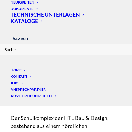
NEUIGKEITEN
DOKUMENTE
6026 INNSBRUCK, ÖSTERREICH
TECHNISCHE UNTERLAGEN
KATALOGE
SEARCH
HOME
KONTAKT
JOBS
ANSPRECHPARTNER
AUSSCHREIBUNGSTEXTE
Der Schulkomplex der HTL Bau & Design,
bestehend aus einem nördlichen