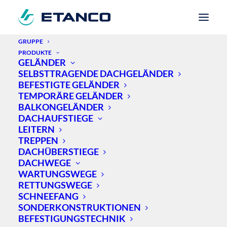
GRUPPE
PRODUKTE
GELÄNDER
Home
Jobs
SELBSTTRAGENDE DACHGELÄNDER
BEFESTIGTE GELÄNDER
TEMPORÄRE GELÄNDER
BALKONGELÄNDER
JOBS
DACHAUFSTIEGE
LEITERN
TREPPEN
DACHÜBERSTIEGE
DACHWEGE
WARTUNGSWEGE
RETTUNGSWEGE
SCHNEEFANG
Zur Zeit sind alle Stellen
SONDERKONSTRUKTIONEN
besetzt.
BEFESTIGUNGSTECHNIK