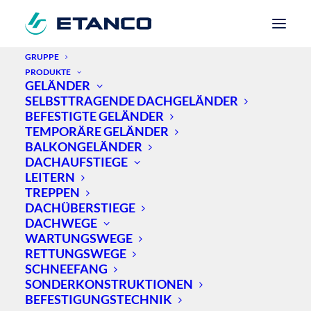
GRUPPE
PRODUKTE
GELÄNDER
Home
Neuigkeiten
Absturzsicherung
SELBSTTRAGENDE DACHGELÄNDER
Geländer vom Fachmann fürs Flachdach
BEFESTIGTE GELÄNDER
TEMPORÄRE GELÄNDER
BALKONGELÄNDER
DACHAUFSTIEGE
GELÄNDER VOM
LEITERN
TREPPEN
FACHMANN FÜRS
DACHÜBERSTIEGE
DACHWEGE
FLACHDACH
WARTUNGSWEGE
RETTUNGSWEGE
AM BAU MIT DEM
SCHNEEFANG
SONDERKONSTRUKTIONEN
NEUEN SAUVGUARD
BEFESTIGUNGSTECHNIK