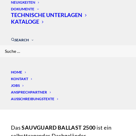
BALLAST 2500
NEUIGKEITEN
DOKUMENTE
TECHNISCHE UNTERLAGEN
KATALOGE
SEARCH
HOME
KONTAKT
JOBS
ANSPRECHPARTNER
AUSSCHREIBUNGSTEXTE
Das
SAUVGUARD BALLAST 2500
ist ein
selbsttragendes Dachgeländer.