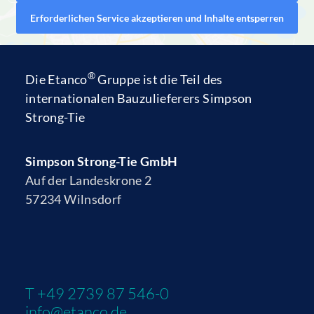
Erforderlichen Service akzeptieren und Inhalte entsperren
®
Die
Etanco
Gruppe
ist die Teil des
internationalen Bauzulieferers
Simpson
Strong-Tie
Simpson Strong-Tie GmbH
Auf der Landeskrone 2
57234 Wilnsdorf
T +49 2739 87 546-0
info@etanco.de