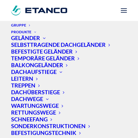
GRUPPE
PRODUKTE
GELÄNDER
Home
Dankesseite
SELBSTTRAGENDE DACHGELÄNDER
BEFESTIGTE GELÄNDER
TEMPORÄRE GELÄNDER
BALKONGELÄNDER
Vielen Dank für Ihre Kontaktaufnahme. Wir
DACHAUFSTIEGE
melden uns zeitnah bei Ihnen.
LEITERN
TREPPEN
Ihr Etanco Team
DACHÜBERSTIEGE
DACHWEGE
WARTUNGSWEGE
RETTUNGSWEGE
SCHNEEFANG
SONDERKONSTRUKTIONEN
BEFESTIGUNGSTECHNIK