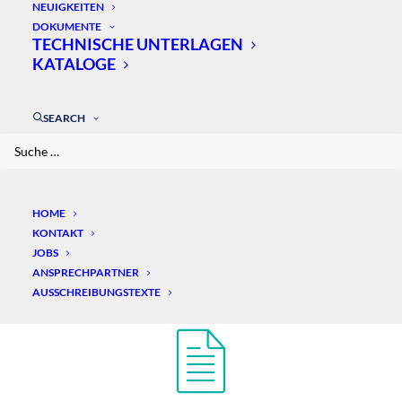
NEUIGKEITEN
FORDERN SIE UNS –
DOKUMENTE
TECHNISCHE UNTERLAGEN
WIR SIND FÜR SIE DA
KATALOGE
SEARCH
HOME
KONTAKT
JOBS
ANSPRECHPARTNER
Anfrage
AUSSCHREIBUNGSTEXTE